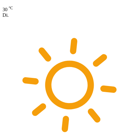
°C
30
Di.