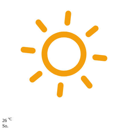
°C
26
So.