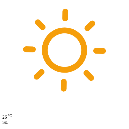
°C
26
So.