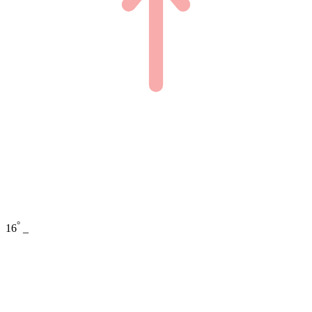
°
16
_