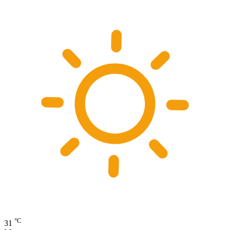
°C
31