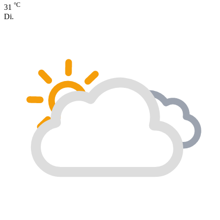
°C
31
Di.