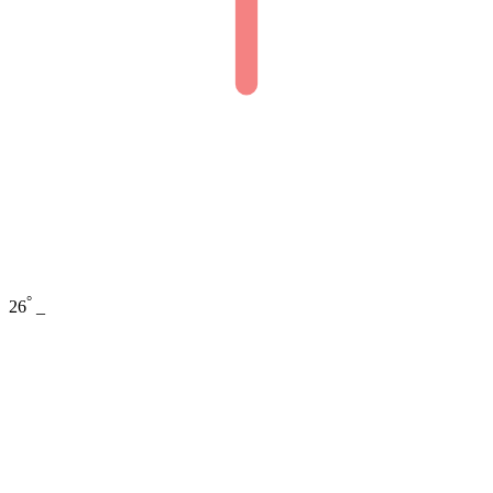
°
26
_