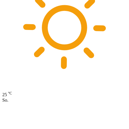
°C
25
So.