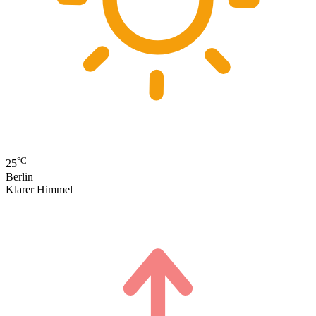
°C
25
Berlin
Klarer Himmel