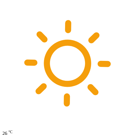
°C
26