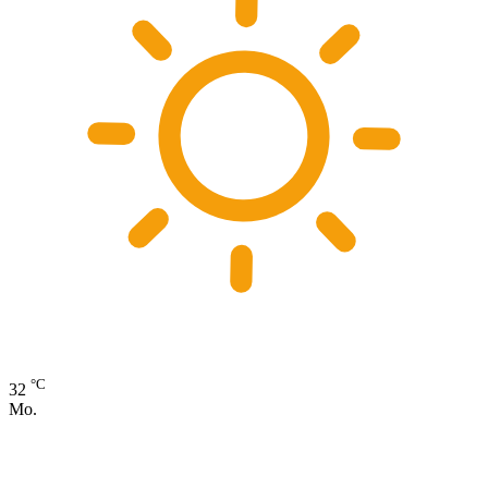
°C
32
Mo.