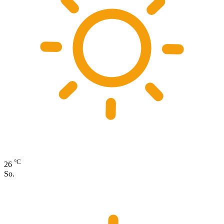
°C
26
So.