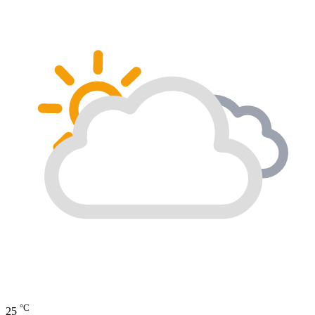
°C
25