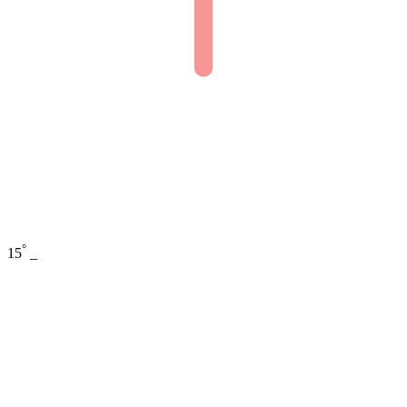
°
15
_