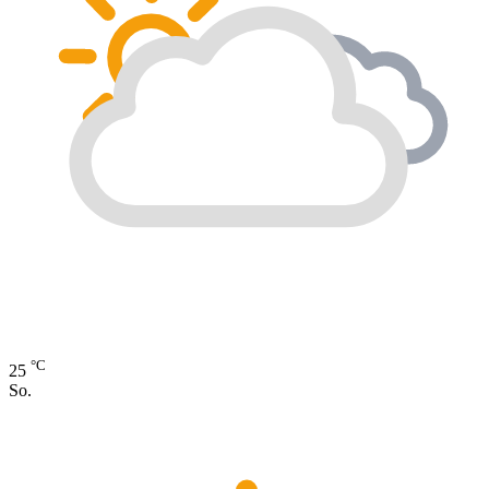
°C
25
So.