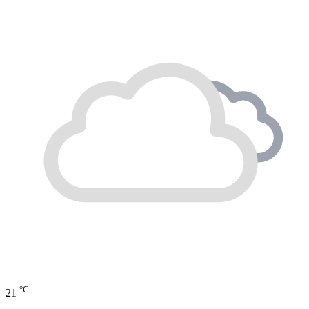
°C
21