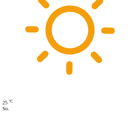
°C
25
So.