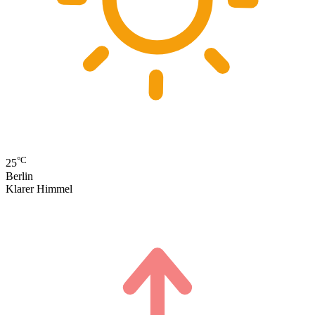
°C
25
Berlin
Klarer Himmel