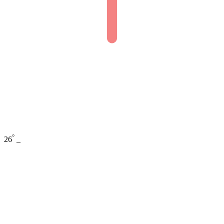
°
26
_