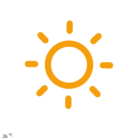
°C
26