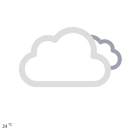
°C
24