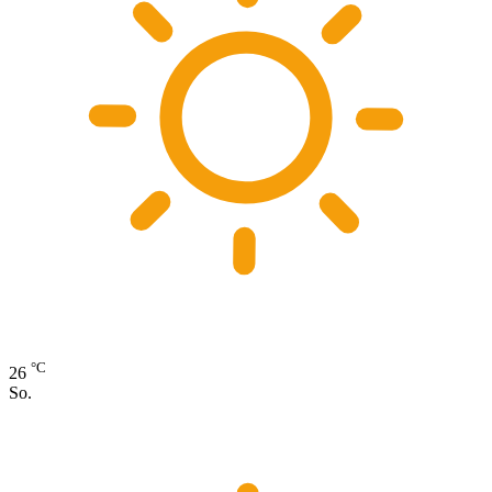
°C
26
So.