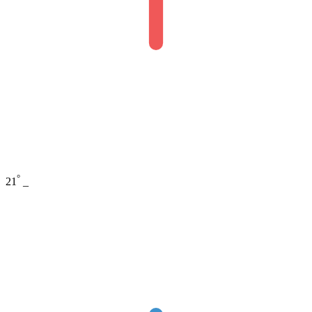
°
21
_