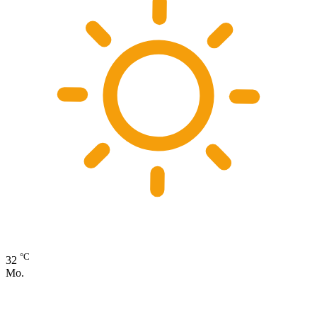
°C
32
Mo.