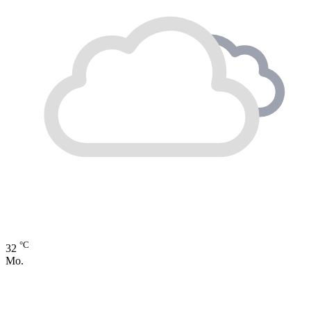
°C
32
Mo.