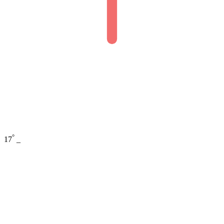
°
17
_