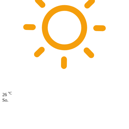
°C
26
So.