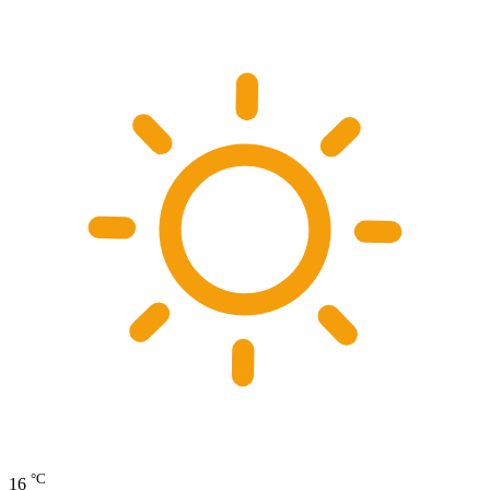
°C
16