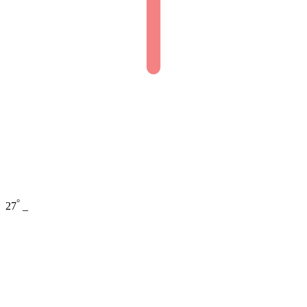
°
27
_