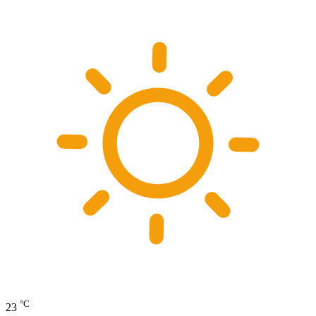
°C
23