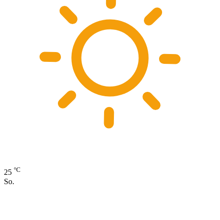
°C
25
So.