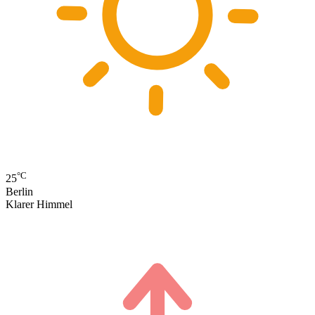
°C
25
Berlin
Klarer Himmel