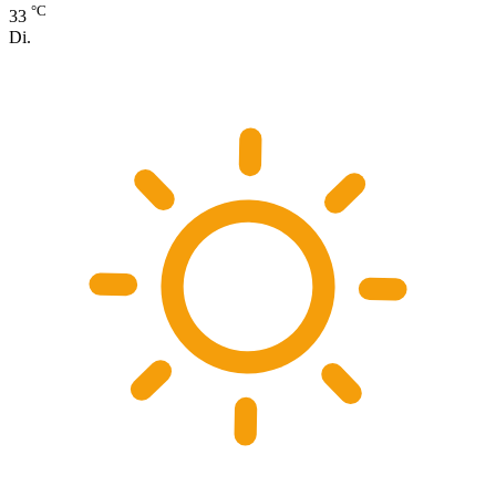
°C
33
Di.