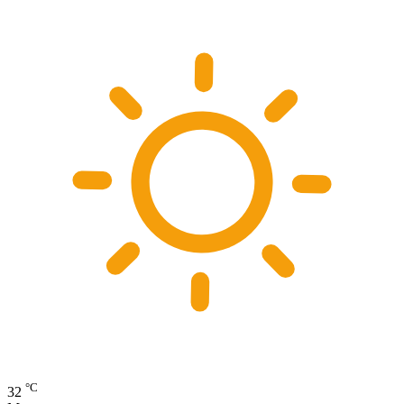
°C
32