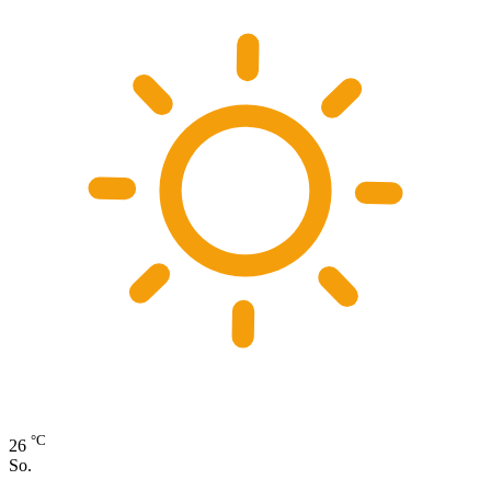
°C
26
So.