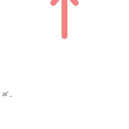
°
20
_