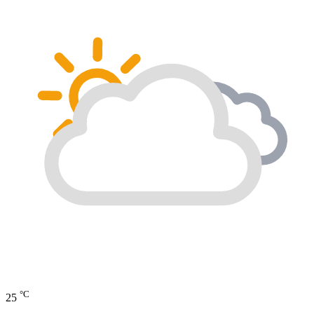
°C
25