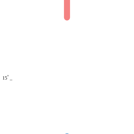
°
15
_