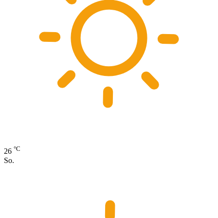
°C
26
So.