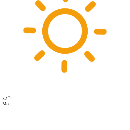
°C
32
Mo.