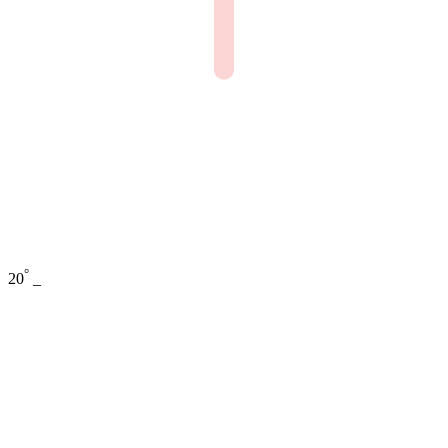
°
20
_