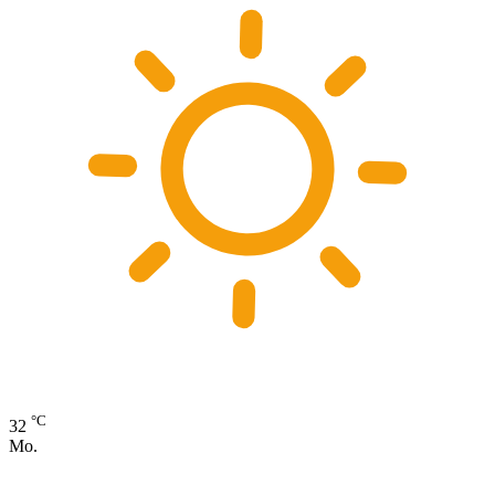
°C
32
Mo.