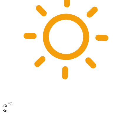
°C
26
So.