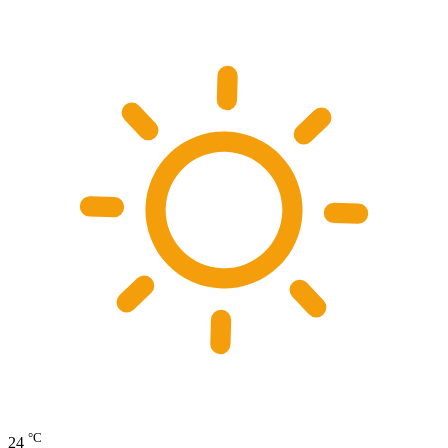
°C
24