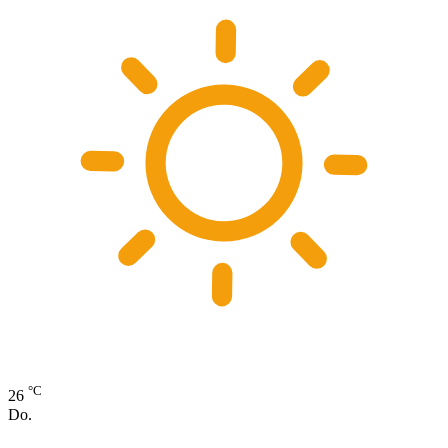
°C
26
Do.