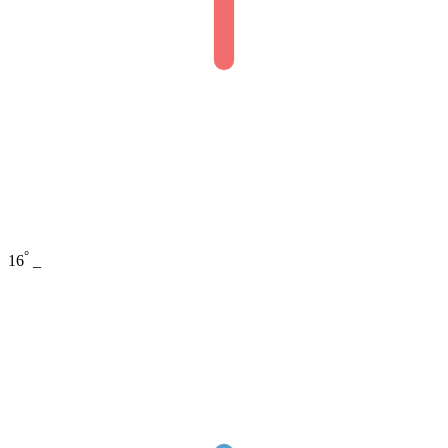
°
16
_