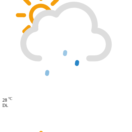
°C
28
Di.