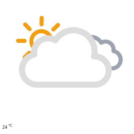
°C
24