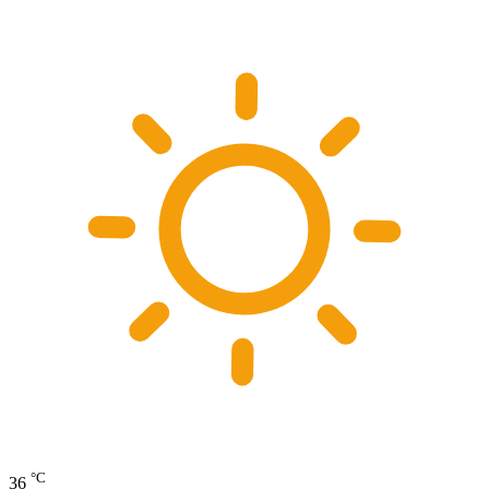
°C
36