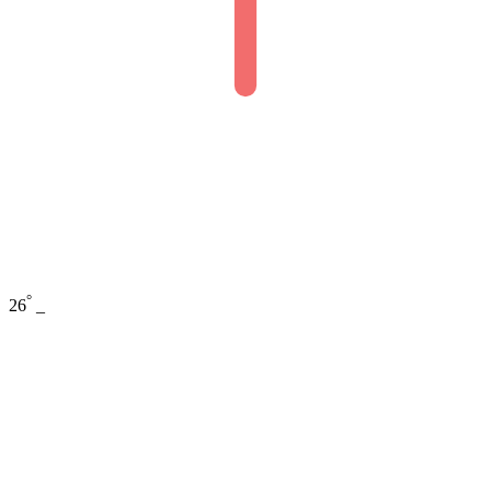
°
26
_