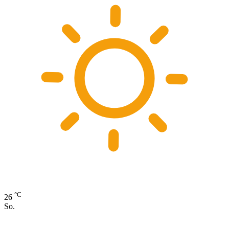
°C
26
So.