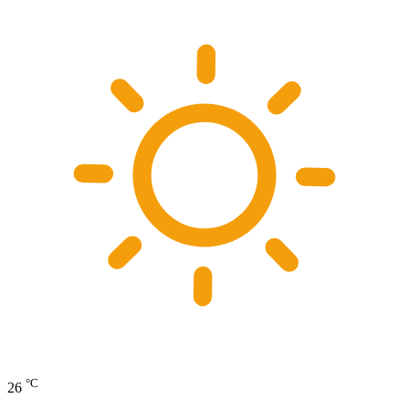
°C
26