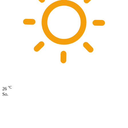
°C
26
So.