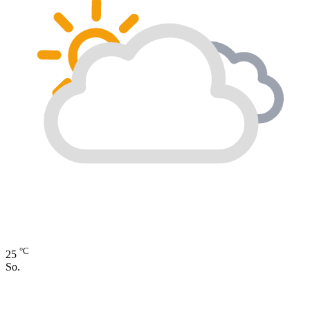
°C
25
So.