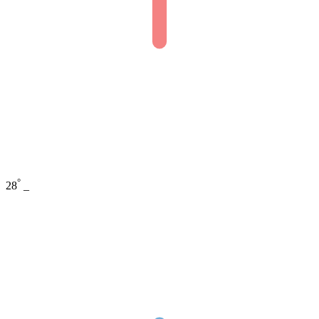
°
28
_