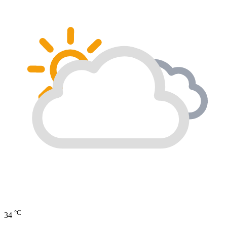
°C
34