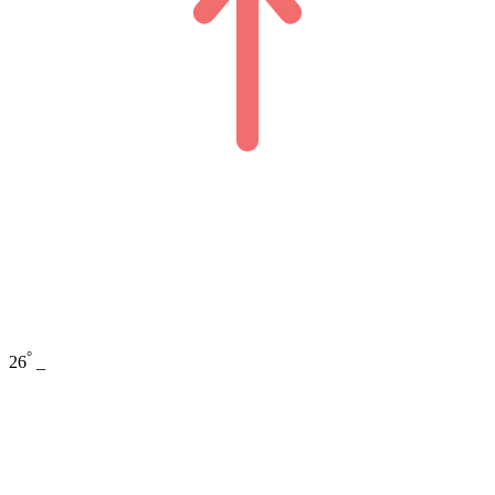
°
26
_