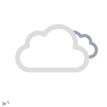
°C
30