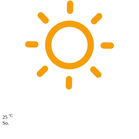
°C
25
So.