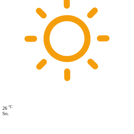
°C
26
So.