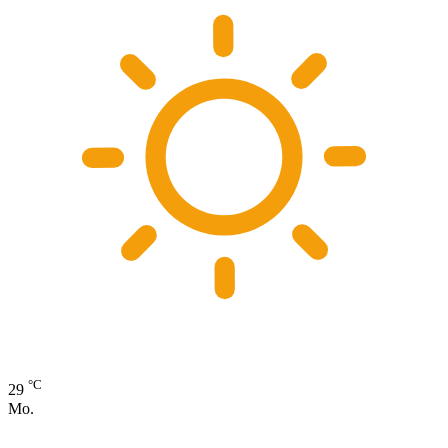
°C
29
Mo.