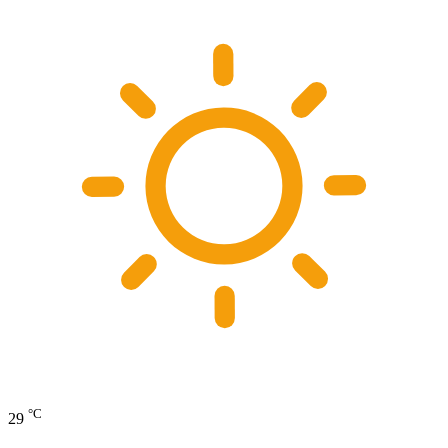
°C
29