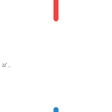
°
22
_