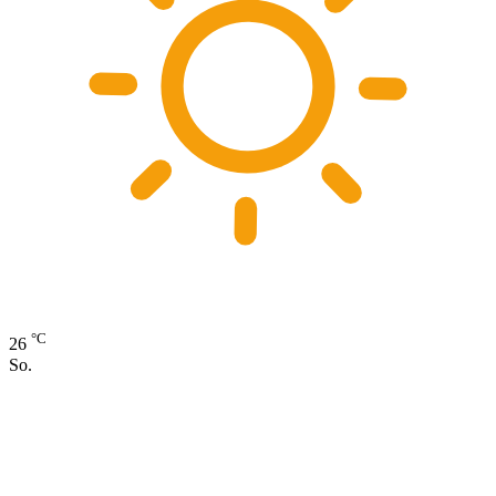
°C
26
So.