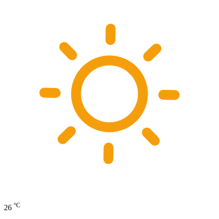
°C
26