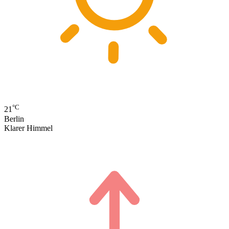
°C
21
Berlin
Klarer Himmel