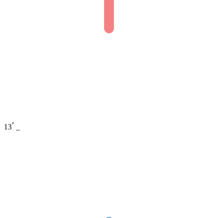
°
13
_