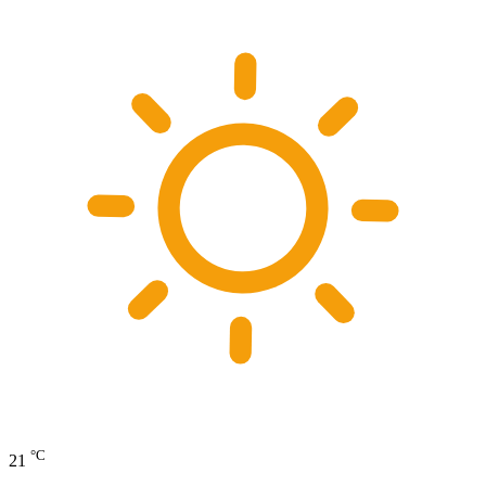
°C
21