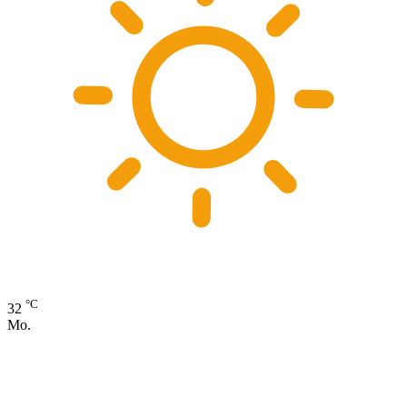
°C
32
Mo.