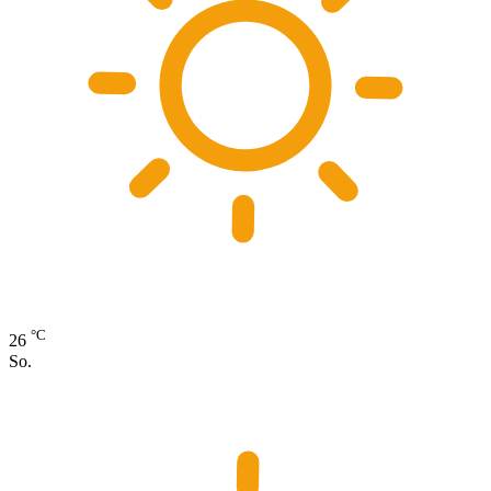
°C
26
So.