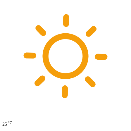
°C
25