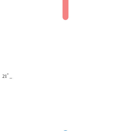
°
21
_