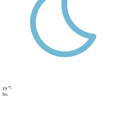
°C
19
So.