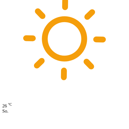
°C
26
So.