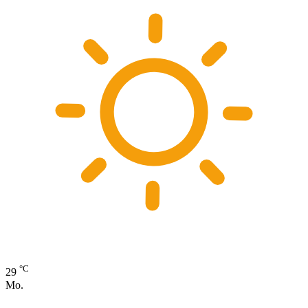
°C
29
Mo.