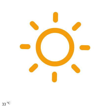
°C
33