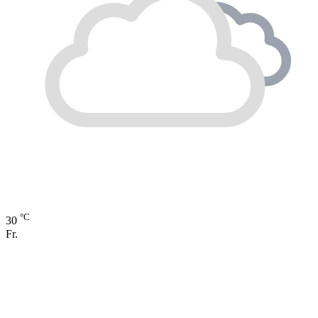
°C
30
Fr.