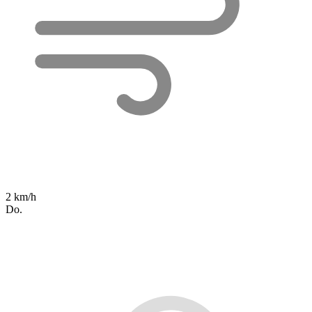
2 km/h
Do.