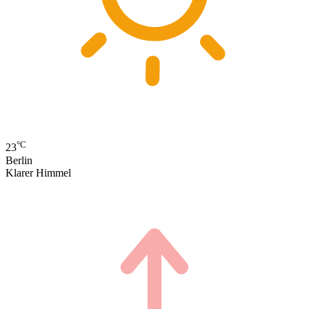
°C
23
Berlin
Klarer Himmel