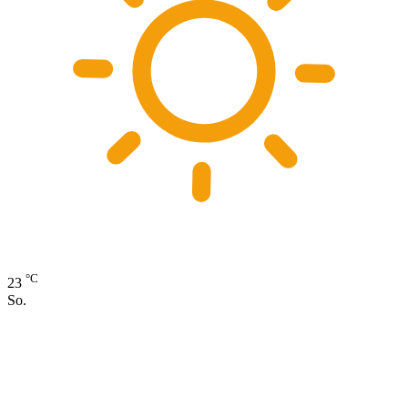
°C
23
So.