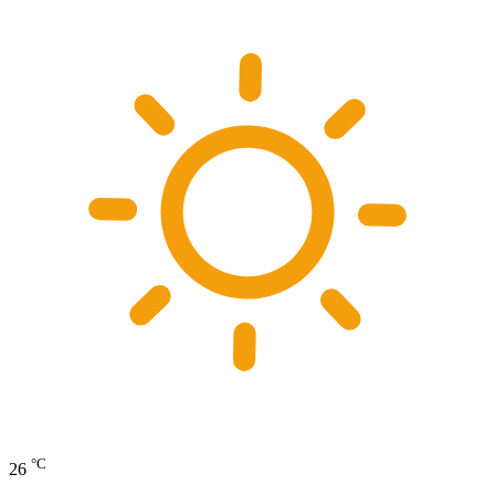
°C
26