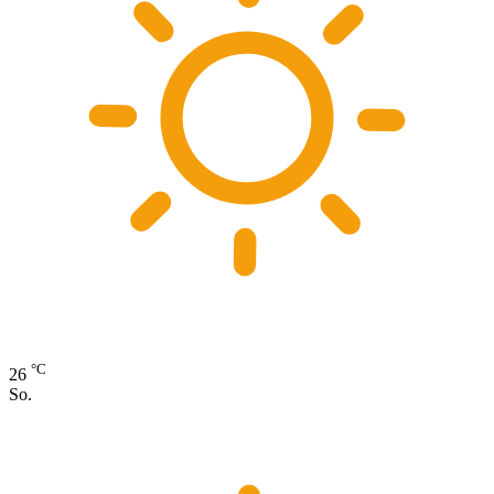
°C
26
So.