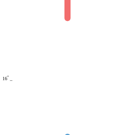
°
16
_