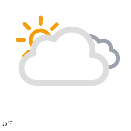
°C
20