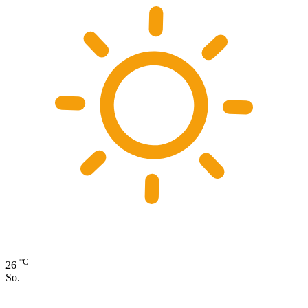
°C
26
So.