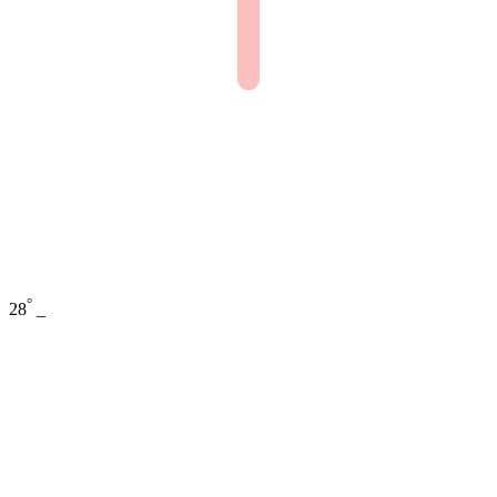
°
28
_