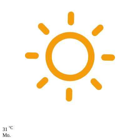
°C
31
Mo.