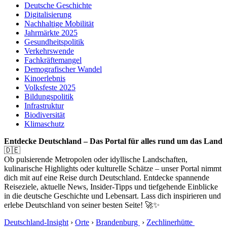
Deutsche Geschichte
Digitalisierung
Nachhaltige Mobilität
Jahrmärkte 2025
Gesundheitspolitik
Verkehrswende
Fachkräftemangel
Demografischer Wandel
Kinoerlebnis
Volksfeste 2025
Bildungspolitik
Infrastruktur
Biodiversität
Klimaschutz
Entdecke Deutschland – Das Portal für alles rund um das Land
🇩🇪
Ob pulsierende Metropolen oder idyllische Landschaften,
kulinarische Highlights oder kulturelle Schätze – unser Portal nimmt
dich mit auf eine Reise durch Deutschland. Entdecke spannende
Reiseziele, aktuelle News, Insider-Tipps und tiefgehende Einblicke
in die deutsche Geschichte und Lebensart. Lass dich inspirieren und
erlebe Deutschland von seiner besten Seite! 🚀✨
Deutschland-Insight
›
Orte
›
Brandenburg
›
Zechlinerhütte