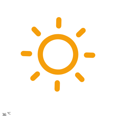
°C
36