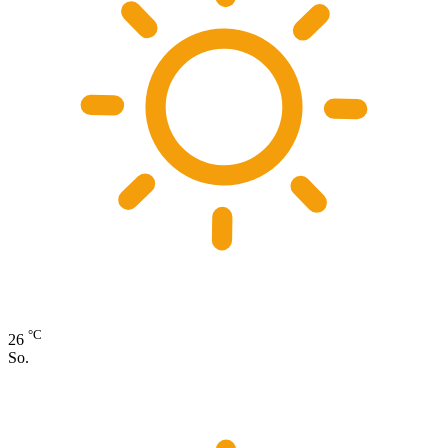
°C
26
So.