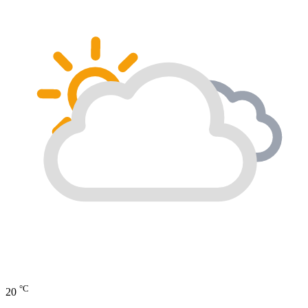
°C
20