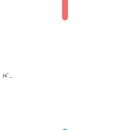
°
16
_