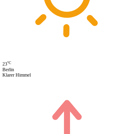
°C
23
Berlin
Klarer Himmel