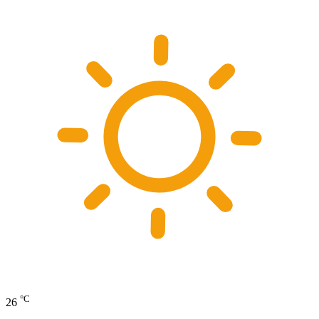
°C
26