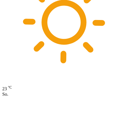
°C
23
So.