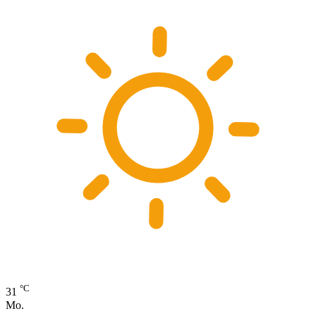
°C
31
Mo.