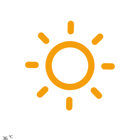
°C
36