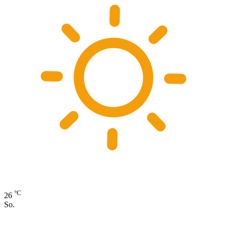
°C
26
So.