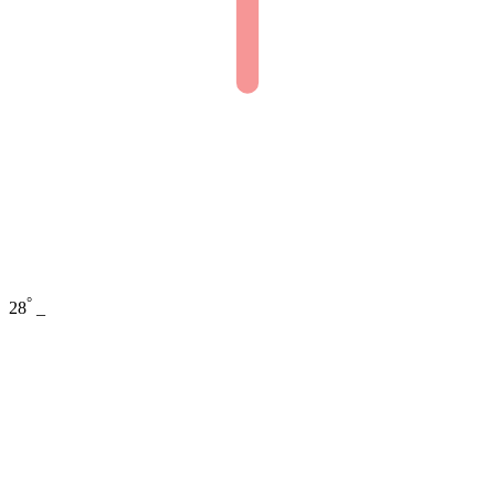
°
28
_