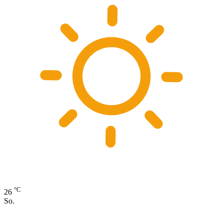
°C
26
So.