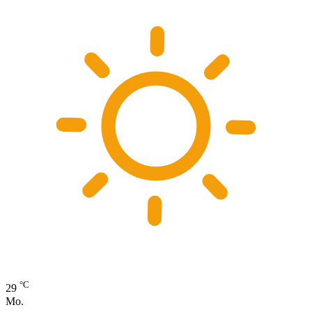
°C
29
Mo.