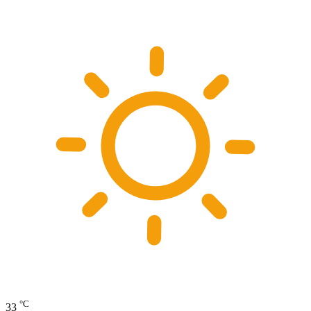
°C
33