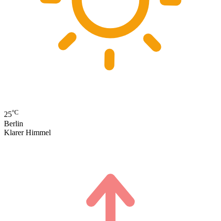
°C
25
Berlin
Klarer Himmel