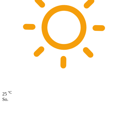
°C
25
So.