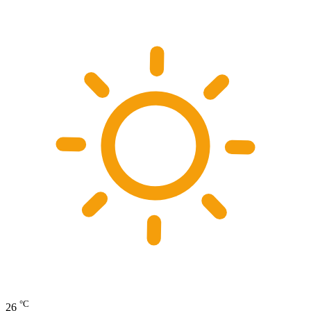
°C
26