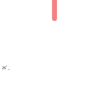
°
26
_