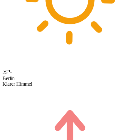
°C
25
Berlin
Klarer Himmel