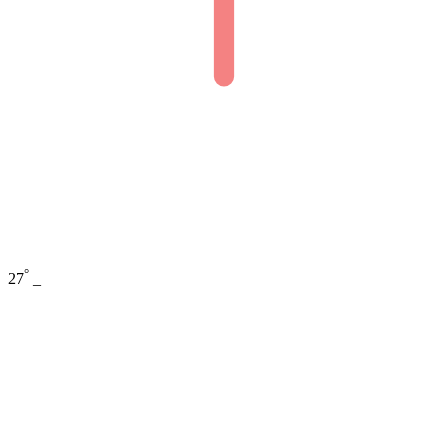
°
27
_