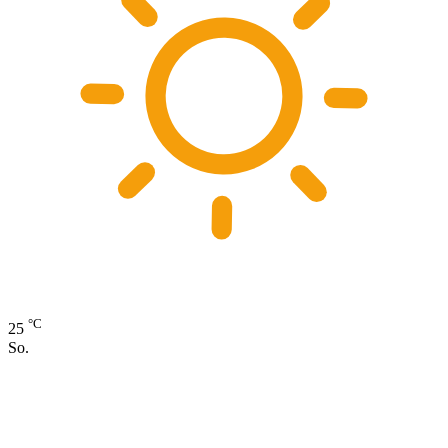
°C
25
So.