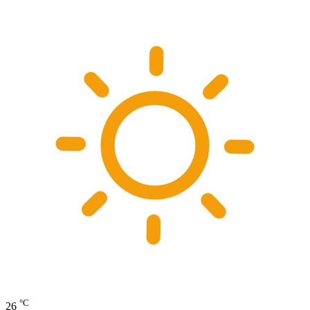
°C
26