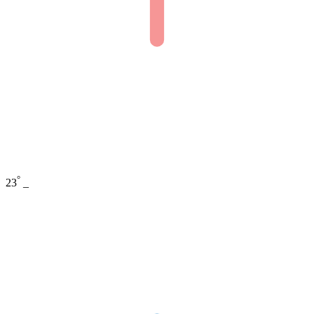
°
23
_