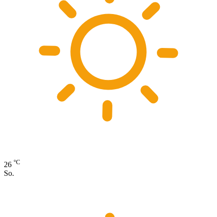
°C
26
So.