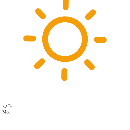
°C
32
Mo.