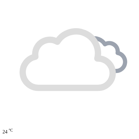
°C
24