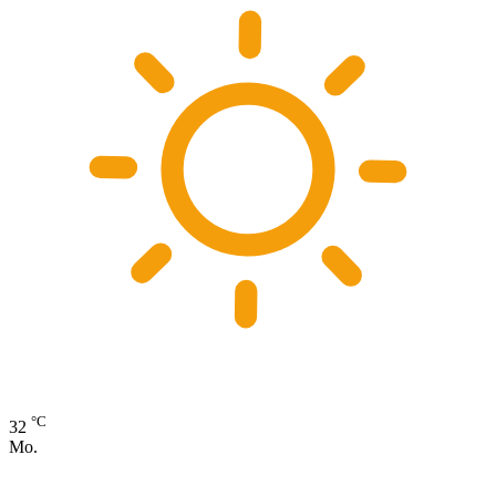
°C
32
Mo.