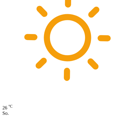
°C
26
So.