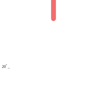
°
20
_