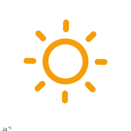
°C
24