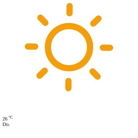
°C
26
Do.