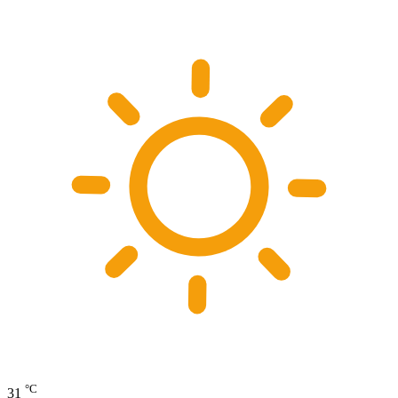
°C
31