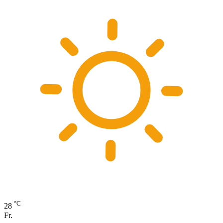
°C
28
Fr.