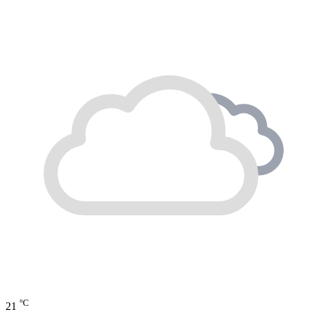
°C
21