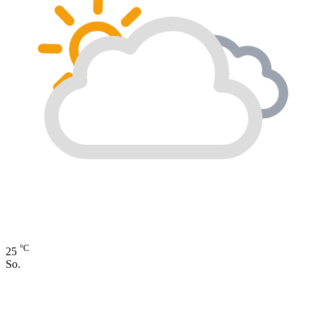
°C
25
So.