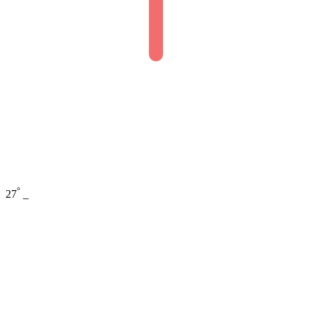
°
27
_