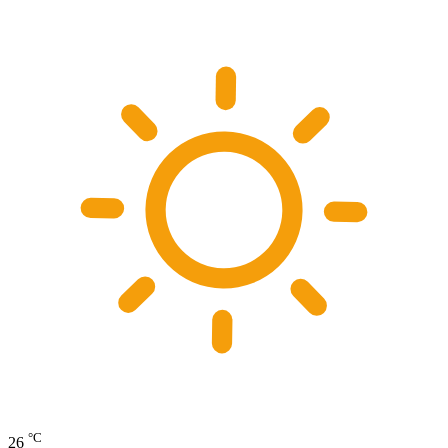
°C
26