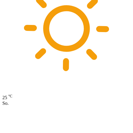
°C
25
So.