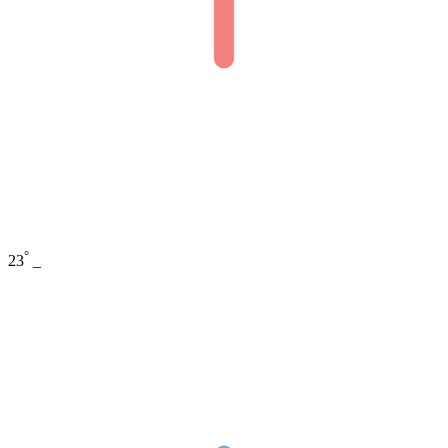
°
23
_