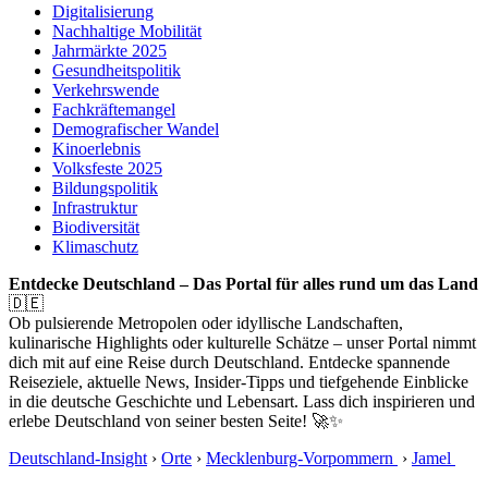
Digitalisierung
Nachhaltige Mobilität
Jahrmärkte 2025
Gesundheitspolitik
Verkehrswende
Fachkräftemangel
Demografischer Wandel
Kinoerlebnis
Volksfeste 2025
Bildungspolitik
Infrastruktur
Biodiversität
Klimaschutz
Entdecke Deutschland – Das Portal für alles rund um das Land
🇩🇪
Ob pulsierende Metropolen oder idyllische Landschaften,
kulinarische Highlights oder kulturelle Schätze – unser Portal nimmt
dich mit auf eine Reise durch Deutschland. Entdecke spannende
Reiseziele, aktuelle News, Insider-Tipps und tiefgehende Einblicke
in die deutsche Geschichte und Lebensart. Lass dich inspirieren und
erlebe Deutschland von seiner besten Seite! 🚀✨
Deutschland-Insight
›
Orte
›
Mecklenburg-Vorpommern
›
Jamel