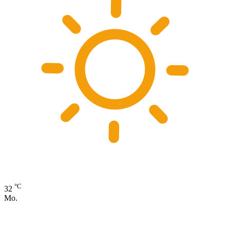
°C
32
Mo.