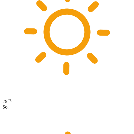
°C
26
So.