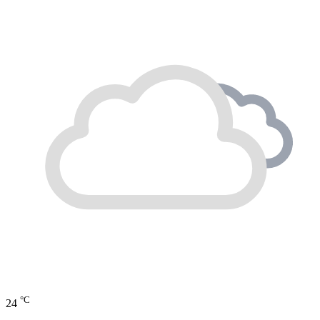
°C
24