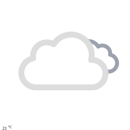
°C
21