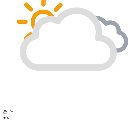
°C
25
So.