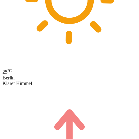
°C
25
Berlin
Klarer Himmel