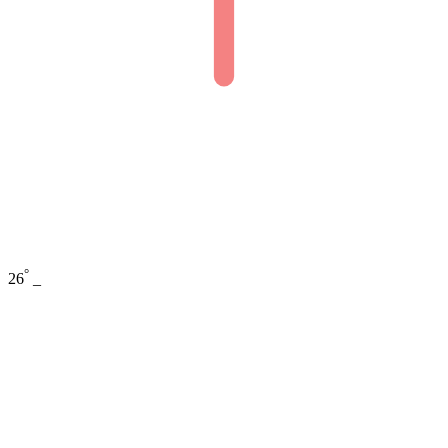
°
26
_