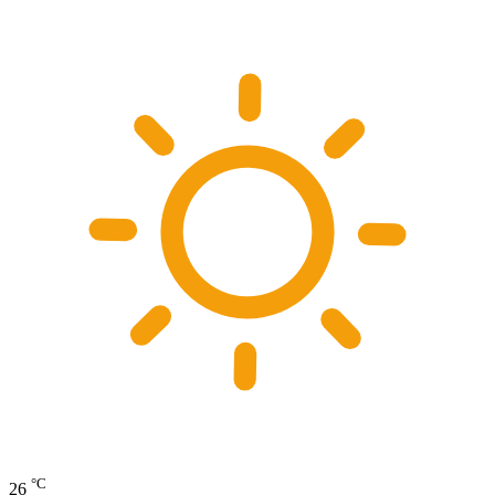
°C
26