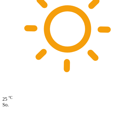
°C
25
So.