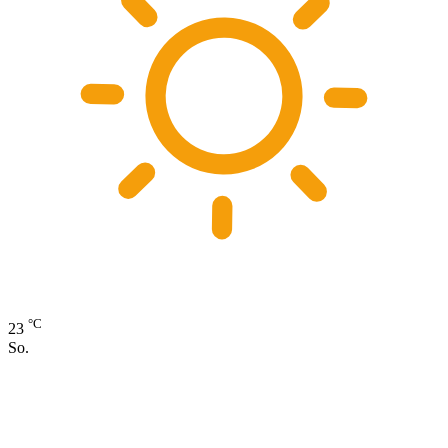
°C
23
So.