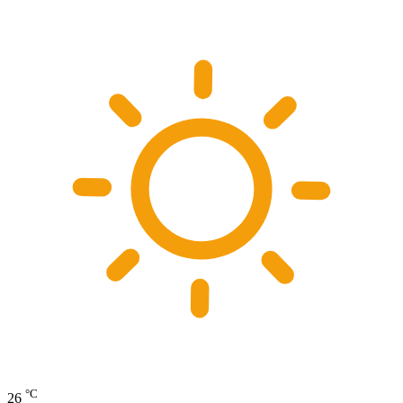
°C
26