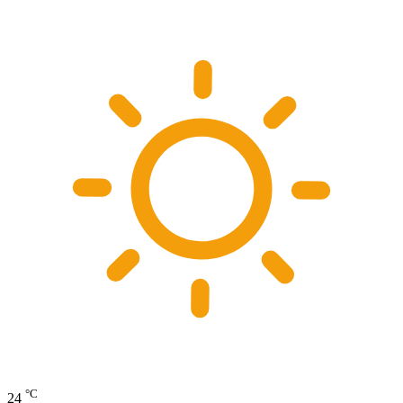
°C
24