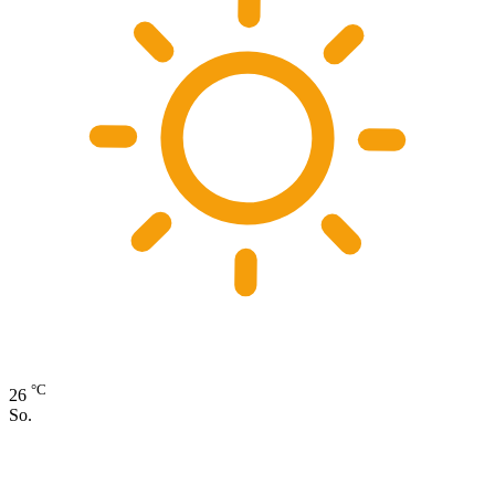
°C
26
So.