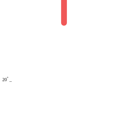
°
20
_