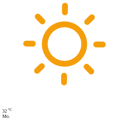
°C
32
Mo.