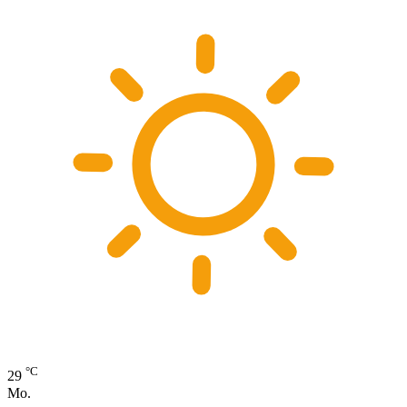
°C
29
Mo.