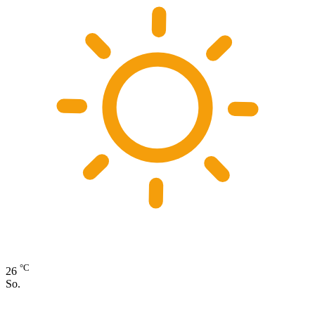
°C
26
So.