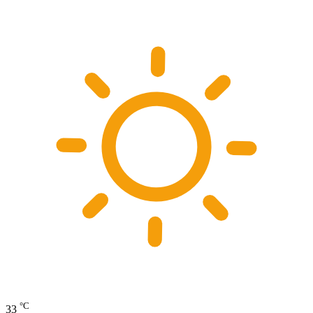
°C
33