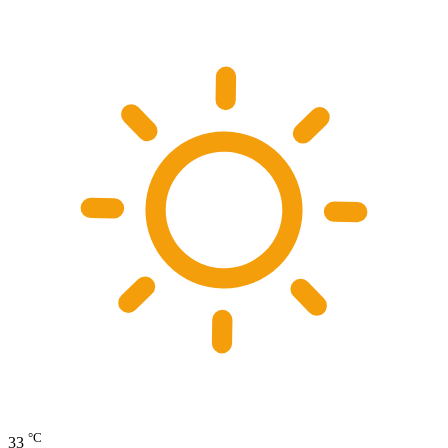
°C
33