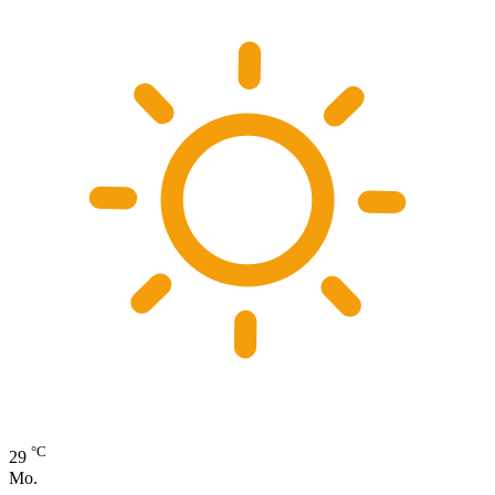
°C
29
Mo.