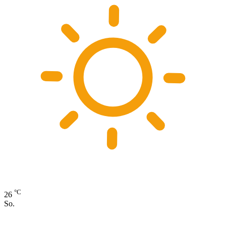
°C
26
So.