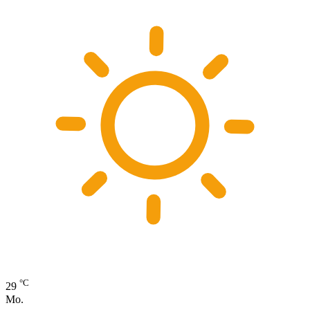
°C
29
Mo.