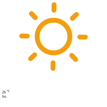
°C
26
So.