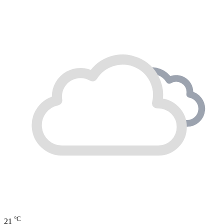
°C
21