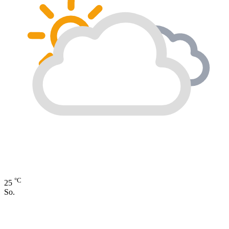
°C
25
So.