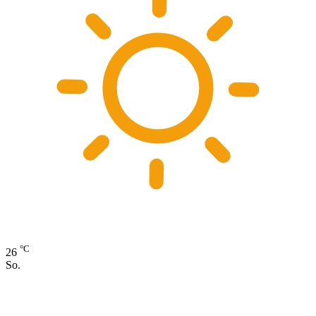
°C
26
So.