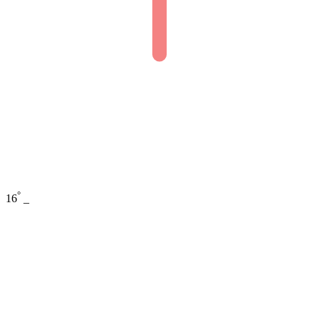
°
16
_