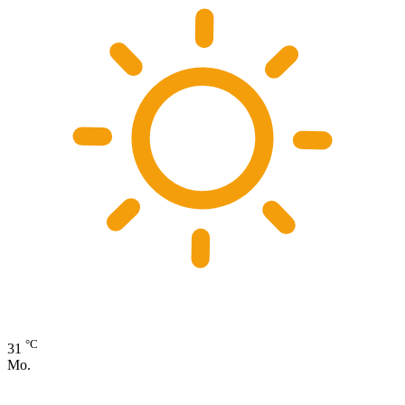
°C
31
Mo.