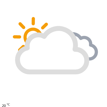
°C
20