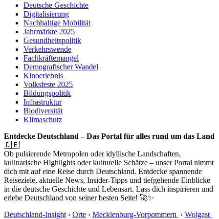
Deutsche Geschichte
Digitalisierung
Nachhaltige Mobilität
Jahrmärkte 2025
Gesundheitspolitik
Verkehrswende
Fachkräftemangel
Demografischer Wandel
Kinoerlebnis
Volksfeste 2025
Bildungspolitik
Infrastruktur
Biodiversität
Klimaschutz
Entdecke Deutschland – Das Portal für alles rund um das Land
🇩🇪
Ob pulsierende Metropolen oder idyllische Landschaften,
kulinarische Highlights oder kulturelle Schätze – unser Portal nimmt
dich mit auf eine Reise durch Deutschland. Entdecke spannende
Reiseziele, aktuelle News, Insider-Tipps und tiefgehende Einblicke
in die deutsche Geschichte und Lebensart. Lass dich inspirieren und
erlebe Deutschland von seiner besten Seite! 🚀✨
Deutschland-Insight
›
Orte
›
Mecklenburg-Vorpommern
›
Wolgast