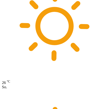
°C
26
So.