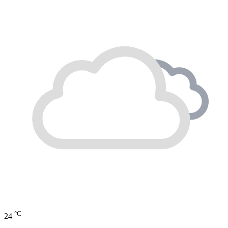
°C
24