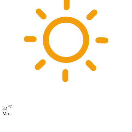
°C
32
Mo.