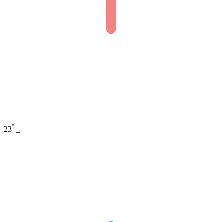
°
23
_