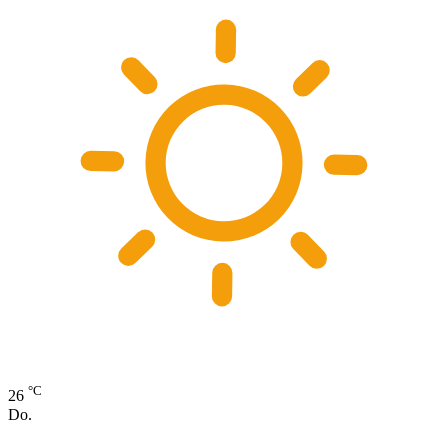
°C
26
Do.