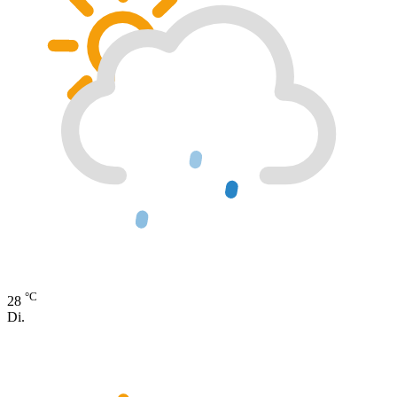
°C
28
Di.