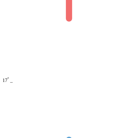
°
17
_