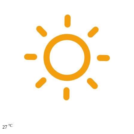
°C
27