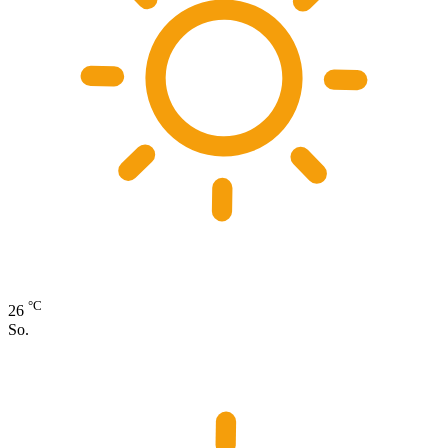
°C
26
So.