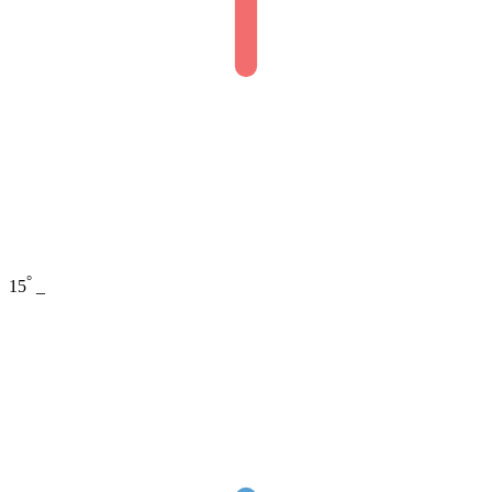
°
15
_