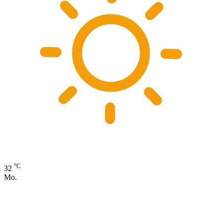
°C
32
Mo.