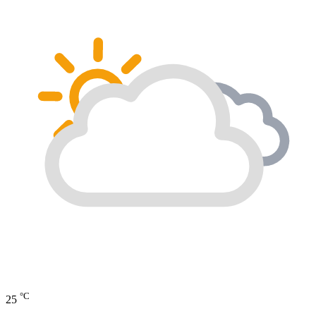
°C
25