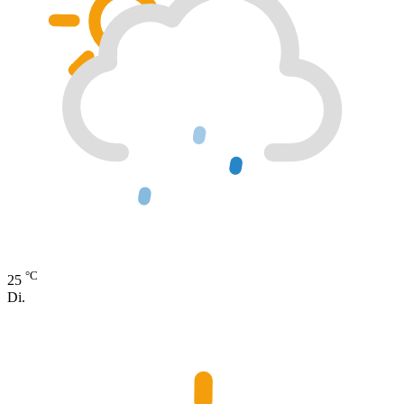
°C
25
Di.