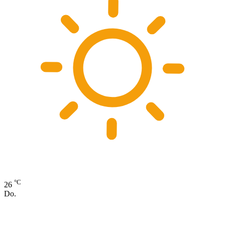
°C
26
Do.