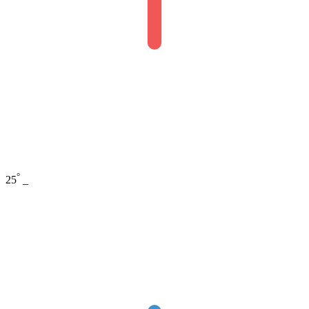
°
25
_