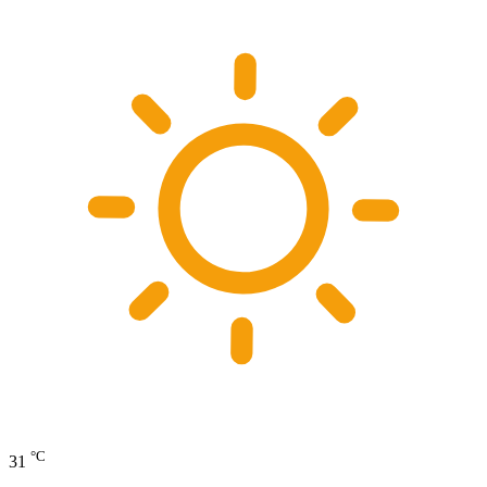
°C
31